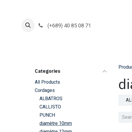
Skip to Content
(+689) 40 85 08 71
Produ
Categories
d
All Products
Cordages
ALBATROS
AL
CALLISTO
PUNCH
diamètre 10mm
diamètre 12mm