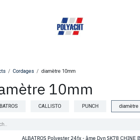
Home
Expertises
A propos de nous
Shop
cts
Cordages
diamètre 10mm
iamètre 10mm
BATROS
CALLISTO
PUNCH
diamètr
ALBATROS Polyester 24fx - âme Dyn SK78 CHINE 