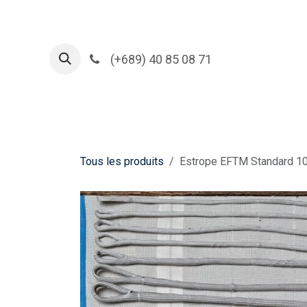
Se rendre au contenu
(+689) 40 85 08 71
Acc
Tous les produits
Estrope EFTM Standard 1