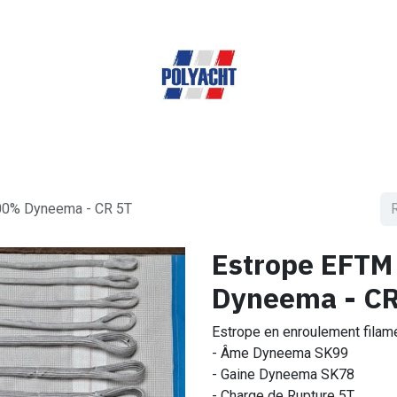
ueil
Produits & Services
A propos de nous
Bout
00% Dyneema - CR 5T
Estrope EFTM
Dyneema - CR
Estrope en enroulement fila
- Âme Dyneema SK99
- Gaine Dyneema SK78
- Charge de Rupture 5T