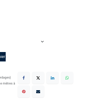
ier
ordages)
 de mètres à