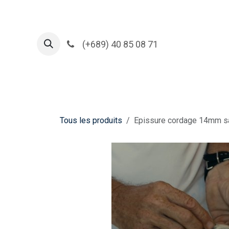
Se rendre au contenu
(+689) 40 85 08 71
Acc
Tous les produits
Epissure cordage 14mm s