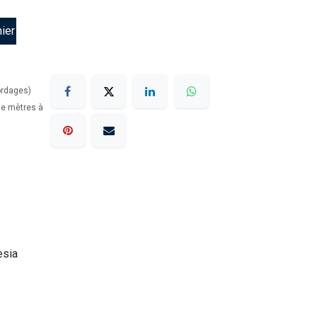
ier
ordages)
 de mètres à
esia