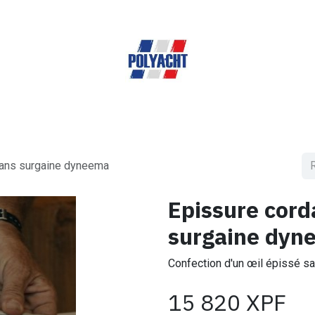
ueil
Produits & Services
A propos de nous
Bout
ans surgaine dyneema
Epissure cor
surgaine dyn
Confection d'un œil épissé 
15 820
XPF