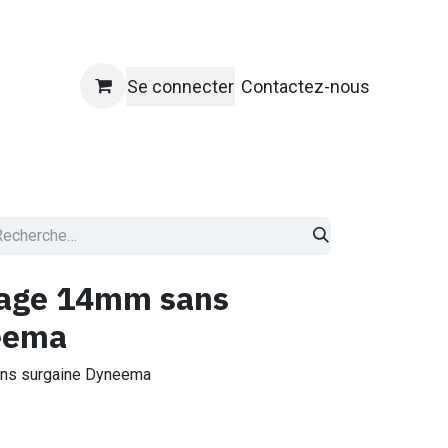
Se connecter
Contactez-nous
ique
dage 14mm sans
eema
sans surgaine Dyneema