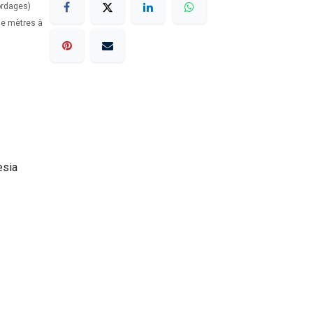
ordages)
 de mètres à
esia