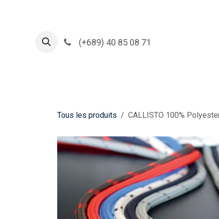
Se rendre au contenu
(+689) 40 85 08 71
Acc
Tous les produits
CALLISTO 100% Polyester