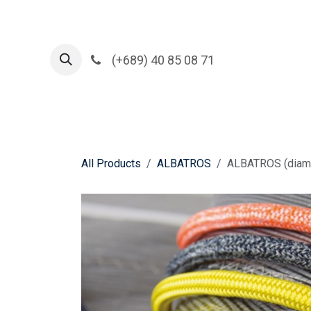
Skip to Content
(+689) 40 85 08 71
All Products
ALBATROS
ALBATROS (diam