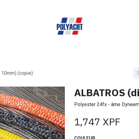
Home
Expertises
A propos de nous
Shop
 10mm) (copie)
ALBATROS (di
Polyester 24fx - âme Dynee
1,747
XPF
COULEUR