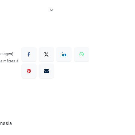
ordages)
 de mètres à
ynesia